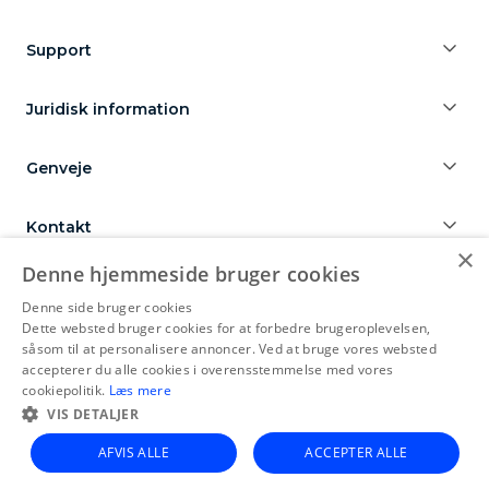
Support
Juridisk information
Genveje
Kontakt
×
Denne hjemmeside bruger cookies
Denne side bruger cookies
Dette websted bruger cookies for at forbedre brugeroplevelsen,
CapitalBox yrityslaina
Capitalbox företagslån
CapitalBox erhvervslån
såsom til at personalisere annoncer. Ved at bruge vores websted
Zakelijke lening CapitalBox
CapitalBox paskola verslui
accepterer du alle cookies i overensstemmelse med vores
CapitalBox business financing
cookiepolitik.
Læs mere
VIS DETALJER
AFVIS ALLE
ACCEPTER ALLE
© 2015-2026 CapitalBox