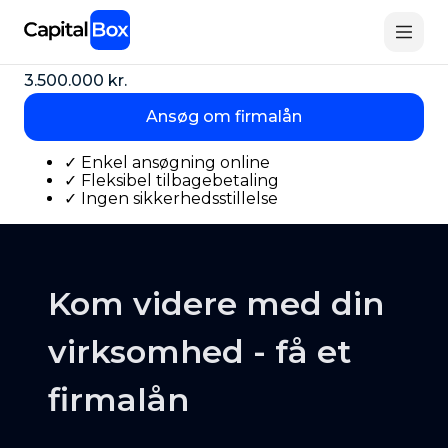
Skip
Firmalån
to
main
Få et CapitalBox lån til dit firma på op til
content
3.500.000 kr.
Ansøg om firmalån
✓
Enkel ansøgning online
✓
Fleksibel tilbagebetaling
✓
Ingen sikkerhedsstillelse
Kom videre med din
virksomhed - få et
firmalån