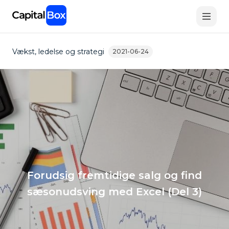
Skip
to
main
content
Vækst, ledelse og strategi
2021-06-24
Forudsig fremtidige salg og find
sæsonudsving med Excel (Del 3)