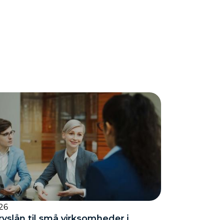
26
rvslån til små virksomheder i