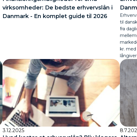
virksomheder: De bedste erhvervslån i
Danma
Erhvervs
Danmark - En komplet guide til 2026
til dans
fra dagl
mellems
markedet
kr. med 
långiver
3.12.2025
8.7.20