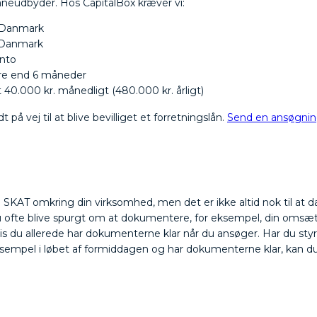
 låneudbyder. Hos CapitalBox kræver vi:
 i Danmark
i Danmark
onto
mere end 6 måneder
0.000 kr. månedligt (480.000 kr. årligt)
 på vej til at blive bevilliget et forretningslån.
Send en ansøgnin
 SKAT omkring din virksomhed, men det er ikke altid nok til at 
du ofte blive spurgt om at dokumentere, for eksempel, din omsætni
is du allerede har dokumenterne klar når du ansøger. Har du st
sempel i løbet af formiddagen og har dokumenterne klar, kan du