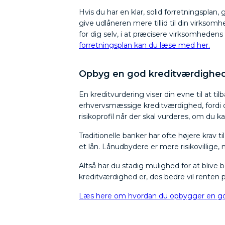
Hvis du har en klar, solid forretningsplan,
give udlåneren mere tillid til din virksom
for dig selv, i at præcisere virksomhedens 
forretningsplan kan du læse med her.
Opbyg en god kreditværdighe
En kreditvurdering viser din evne til at til
erhvervsmæssige kreditværdighed, fordi d
risikoprofil når der skal vurderes, om du k
Traditionelle banker har ofte højere krav 
et lån. Lånudbydere er mere risikovillige
Altså har du stadig mulighed for at blive b
kreditværdighed er, des bedre vil renten på
Læs here om hvordan du opbygger en go