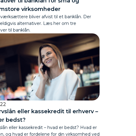
ativer til banklån for små og
mstore virksomheder
ærksættere bliver afvist til et banklån. Der
eldigvis alternativer. Læs her om tre
iver til banklån.
022
vslån eller kassekredit til erhverv –
er bedst?
lån eller kassekredit – hvad er bedst? Hvad er
en, og hvad er fordelene for din virksomhed ved