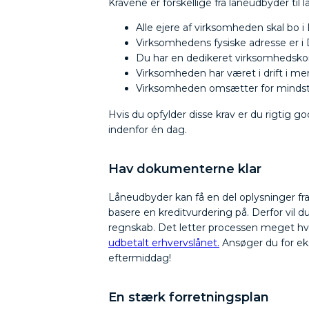
Kravene er forskellige fra låneudbyder til
Alle ejere af virksomheden skal bo
Virksomhedens fysiske adresse er 
Du har en dedikeret virksomhedsk
Virksomheden har været i drift i 
Virksomheden omsætter for mindst 4
Hvis du opfylder disse krav er du rigtig godt
indenfor én dag.
Hav dokumenterne klar
Låneudbyder kan få en del oplysninger fra
basere en kreditvurdering på. Derfor vil 
regnskab. Det letter processen meget hv
udbetalt erhvervslånet.
Ansøger du for ek
eftermiddag!
En stærk forretningsplan