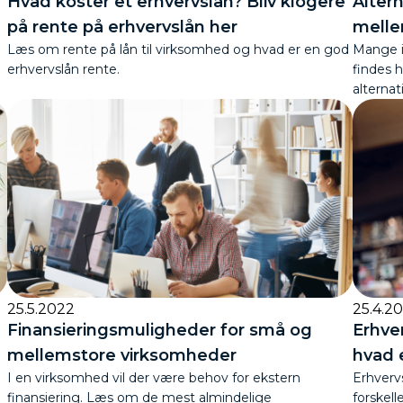
Hvad koster et erhvervslån? Bliv klogere
Altern
på rente på erhvervslån her
melle
Læs om rente på lån til virksomhed og hvad er en god
Mange iv
erhvervslån rente.
findes h
alternat
25.5.2022
25.4.2
Finansieringsmuligheder for små og
Erhver
mellemstore virksomheder
hvad 
.
I en virksomhed vil der være behov for ekstern
Erhvervs
finansiering. Læs om de mest almindelige
forskell