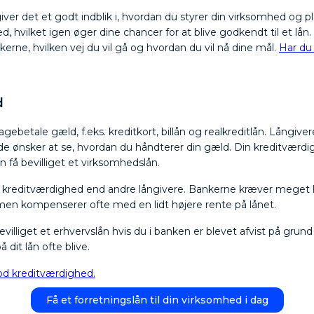
 giver det et godt indblik i, hvordan du styrer din virksomhed og p
hed, hvilket igen øger dine chancer for at blive godkendt til et l
kerne, hvilken vej du vil gå og hvordan du vil nå dine mål.
Har du 
d
bagebetale gæld, f.eks. kreditkort, billån og realkreditlån. Långive
e ønsker at se, hvordan du håndterer din gæld. Din kreditværdig
an få bevilliget et virksomhedslån.
til kreditværdighed end andre långivere. Bankerne kræver meget lil
, men kompenserer ofte med en lidt højere rente på lånet.
evilliget et erhvervslån hvis du i banken er blevet afvist på grun
 dit lån ofte blive.
d kreditværdighed.
Få et forretningslån til din virksomhed i dag