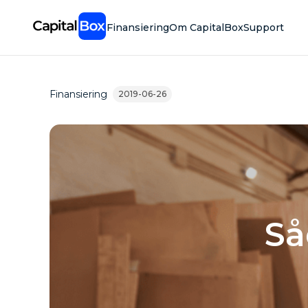
Skip
to
Finansiering
Om CapitalBox
Support
main
content
Finansiering
2019-06-26
Så