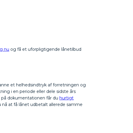
g nu
og få et uforpligtigende lånetilbud
danne et helhedsindtryk af forretningen og
ng i en periode eller dele sidste års
yr på dokumentationen får du
hurtigt
 nå at få lånet udbetalt allerede samme