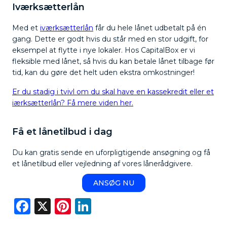
Iværksætterlån
Med et
iværksætterlån
får du hele lånet udbetalt på én
gang. Dette er godt hvis du står med en stor udgift, for
eksempel at flytte i nye lokaler. Hos CapitalBox er vi
fleksible med lånet, så hvis du kan betale lånet tilbage før
tid, kan du gøre det helt uden ekstra omkostninger!
Er du stadig i tvivl om du skal have en kassekredit eller et
iærksætterlån? Få mere viden her.
Få et lånetilbud i dag
Du kan gratis sende en uforpligtigende ansøgning og få
et lånetilbud eller vejledning af vores lånerådgivere.
ANSØG NU
Facebook
X
Pinterest
LinkedIn