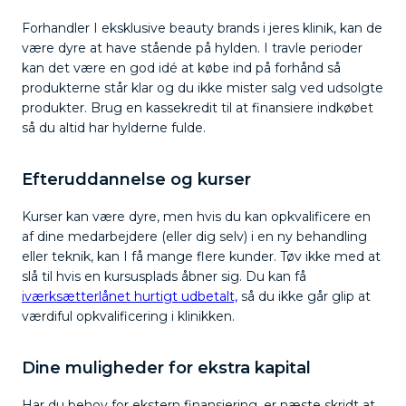
Forhandler I eksklusive beauty brands i jeres klinik, kan de
være dyre at have stående på hylden. I travle perioder
kan det være en god idé at købe ind på forhånd så
produkterne står klar og du ikke mister salg ved udsolgte
produkter. Brug en kassekredit til at finansiere indkøbet
så du altid har hylderne fulde.
Efteruddannelse og kurser
Kurser kan være dyre, men hvis du kan opkvalificere en
af dine medarbejdere (eller dig selv) i en ny behandling
eller teknik, kan I få mange flere kunder. Tøv ikke med at
slå til hvis en kursusplads åbner sig. Du kan få
iværksætterlånet hurtigt udbetalt,
så du ikke går glip at
værdiful opkvalificering i klinikken.
Dine muligheder for ekstra kapital
Har du behov for ekstern finansiering, er næste skridt at