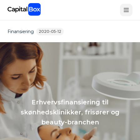
Skip
to
main
content
Finansiering
2020-05-12
Erhvervsfinansiering til
skønhedsklinikker, frisører og
beauty-branchen